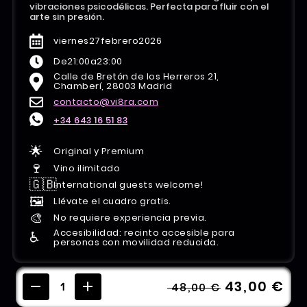
vibraciones psicodélicas. Perfecta para fluir con el
arte sin presión.
viernes
27
febrero
2026
De
21:00
a
23:00
Calle de Bretón de los Herreros 21,
Chamberí, 28003 Madrid
contacto@vi8ra.com
+34 643 16 51 83
🌟
Original y Premium
🍷
Vino ilimitado
🇬🇧
International guests welcome!
🖼️
Llévate el cuadro gratis.
🎨
No requiere experiencia previa.
Accesibilidad: recinto accesible para
♿️
personas con movilidad reducida.
43,00 €
48,00 €