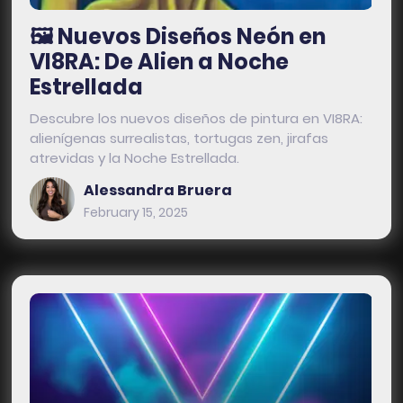
🖼️ Nuevos Diseños Neón en
VI8RA: De Alien a Noche
Estrellada
Descubre los nuevos diseños de pintura en VI8RA:
alienígenas surrealistas, tortugas zen, jirafas
atrevidas y la Noche Estrellada.
Alessandra Bruera
February 15, 2025