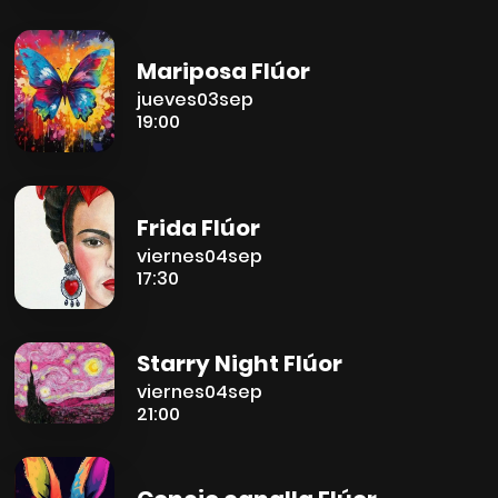
Mariposa Flúor
jueves
03
sep
19:00
Frida Flúor
viernes
04
sep
17:30
Starry Night Flúor
viernes
04
sep
21:00