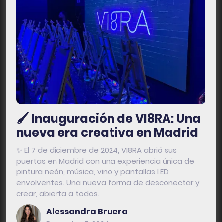
🖌️ Inauguración de VI8RA: Una
nueva era creativa en Madrid
✨ El 7 de diciembre de 2024, VI8RA abrió sus
puertas en Madrid con una experiencia única de
pintura neón, música, vino y pantallas LED
envolventes. Una nueva forma de desconectar y
crear, abierta a todos.
Alessandra Bruera