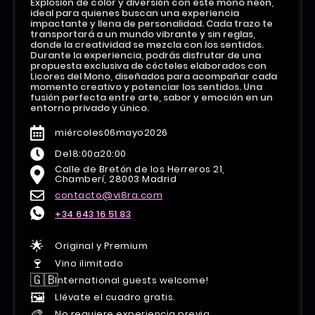
Explosión de color y diversión con este mono neón,
ideal para quienes buscan una experiencia
impactante y llena de personalidad. Cada trazo te
transportará a un mundo vibrante y sin reglas,
donde la creatividad se mezcla con los sentidos.
Durante la experiencia, podrás disfrutar de una
propuesta exclusiva de cócteles elaborados con
Licores del Mono, diseñados para acompañar cada
momento creativo y potenciar los sentidos. Una
fusión perfecta entre arte, sabor y emoción en un
entorno privado y único.
miércoles
06
mayo
2026
De
18:00
a
20:00
Calle de Bretón de los Herreros 21,
Chamberí, 28003 Madrid
contacto@vi8ra.com
+34 643 16 51 83
🌟
Original y Premium
🍷
Vino ilimitado
🇬🇧
International guests welcome!
🖼️
Llévate el cuadro gratis.
🎨
No requiere experiencia previa.