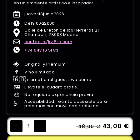
en un ambiente artístico e inspirador.
jueves
18
junio
2026
De
19:00
a
21:00
Calle de Bretón de los Herreros 21,
Chamberí, 28003 Madrid
contacto@vi8ra.com
+34 643 16 51 83
🌟
Original y Premium
🍷
Vino ilimitado
🇬🇧
International guests welcome!
🖼️
Llévate el cuadro gratis.
🎨
No requiere experiencia previa.
Accesibilidad: recinto accesible para
♿️
personas con movilidad reducida.
43,00 €
48,00 €