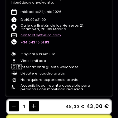
hipnótica y envolvente.
miércoles
24
junio
2026
De
19:00
a
21:00
Calle de Bretón de los Herreros 21,
Chamberí, 28003 Madrid
contacto@vi8ra.com
+34 643 16 51 83
🌟
Original y Premium
🍷
Vino ilimitado
🇬🇧
International guests welcome!
🖼️
Llévate el cuadro gratis.
🎨
No requiere experiencia previa.
Accesibilidad: recinto accesible para
♿️
personas con movilidad reducida.
43,00 €
48,00 €