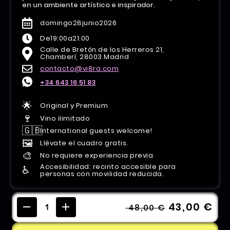
en un ambiente artístico e inspirador.
domingo
28
junio
2026
De
19:00
a
21:00
Calle de Bretón de los Herreros 21,
Chamberí, 28003 Madrid
contacto@vi8ra.com
+34 643 16 51 83
🌟
Original y Premium
🍷
Vino ilimitado
🇬🇧
International guests welcome!
🖼️
Llévate el cuadro gratis.
🎨
No requiere experiencia previa.
Accesibilidad: recinto accesible para
♿️
personas con movilidad reducida.
43,00 €
48,00 €