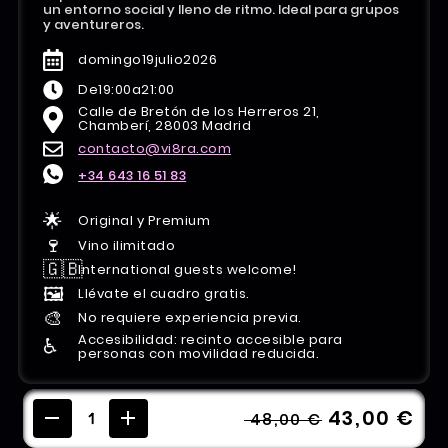
un entorno social y lleno de ritmo. Ideal para grupos
y aventureros.
domingo
19
julio
2026
De
19:00
a
21:00
Calle de Bretón de los Herreros 21,
Chamberí, 28003 Madrid
contacto@vi8ra.com
+34 643 16 51 83
🌟
Original y Premium
🍷
Vino ilimitado
🇬🇧
International guests welcome!
🖼️
Llévate el cuadro gratis.
🎨
No requiere experiencia previa.
Accesibilidad: recinto accesible para
♿️
personas con movilidad reducida.
43,00 €
48,00 €