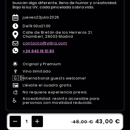
buscan algo diferente, lleno de humor y creatividad.
Bajo la luz UV, cada pincelada cobra vida.
jueves
23
julio
2026
De
19:00
a
21:00
Calle de Bretón de los Herreros 21,
Chamberí, 28003 Madrid
contacto@vi8ra.com
+34 643 16 51 83
🌟
Original y Premium
🍷
Vino ilimitado
🇬🇧
International guests welcome!
🖼️
Llévate el cuadro gratis.
🎨
No requiere experiencia previa.
Accesibilidad: recinto accesible para
♿️
personas con movilidad reducida.
43,00 €
48,00 €