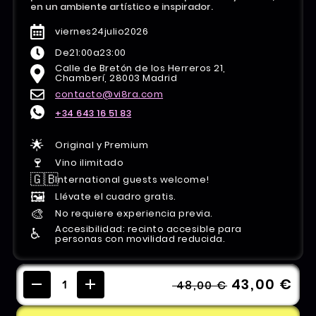
en un ambiente artístico e inspirador.
viernes
24
julio
2026
De
21:00
a
23:00
Calle de Bretón de los Herreros 21,
Chamberí, 28003 Madrid
contacto@vi8ra.com
+34 643 16 51 83
🌟
Original y Premium
🍷
Vino ilimitado
🇬🇧
International guests welcome!
🖼️
Llévate el cuadro gratis.
🎨
No requiere experiencia previa.
Accesibilidad: recinto accesible para
♿️
personas con movilidad reducida.
43,00 €
48,00 €