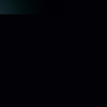
Direccion
Calle de Bretón de los
8ra.com
Herreros 21, Chamberí,
28003 Madrid