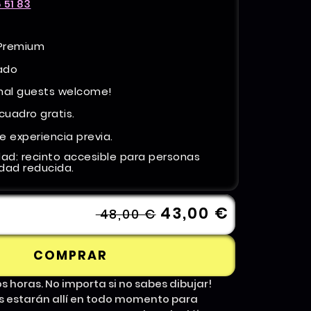
 51 83
 Premium
tado
onal guests welcome!
 cuadro gratis.
e experiencia previa.
dad: recinto accesible para personas
idad reducida.
43,00 €
48,00 €
COMPRAR
s horas. No importa si no sabes dibujar!
s estarán allí en todo momento para