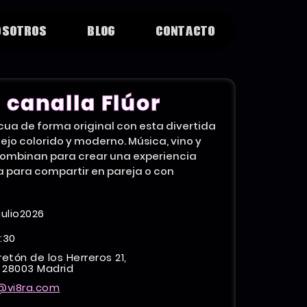
OSOTROS
BLOG
CONTACTO
 canalla Flúor
cua de forma original con esta divertida
ejo colorido y moderno. Música, vino y
combinan para crear una experiencia
a para compartir en pareja o con
julio
2026
9:30
retón de los Herreros 21,
 28003 Madrid
@vi8ra.com