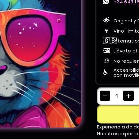
+34 643 16
🌟
Original y
🍷
Vino ilimi
🇬🇧
Internati
🖼️
Llévate el
🎨
No requier
Accesibili
♿️
con movil
Experiencia de do
Nuestros experto