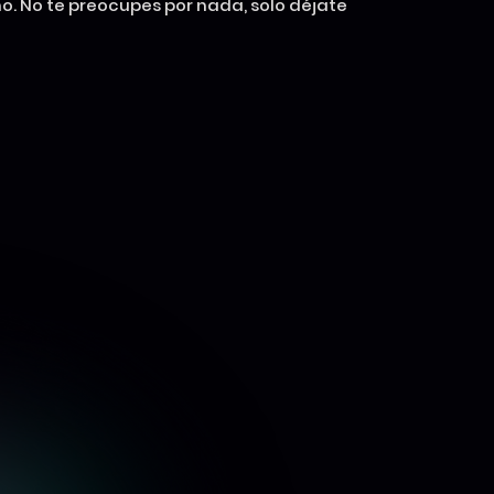
. No te preocupes por nada, solo déjate