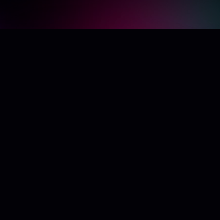
Algunos links
Hablemos
Home
+34643165183
Experiencias
contacto@vi
Nosotros
Blog
Contacto
T&C
Configuración de cookies