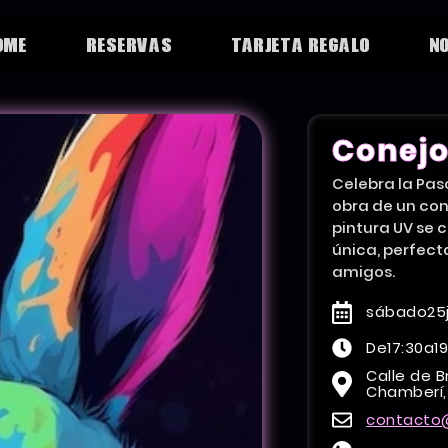
OME
RESERVAS
TARJETA REGALO
N
Conejo
Celebra la Pas
obra de un con
pintura UV se 
única, perfect
amigos.
sábado
25
De
17:30
a
1
Calle de B
Chamberí,
contacto