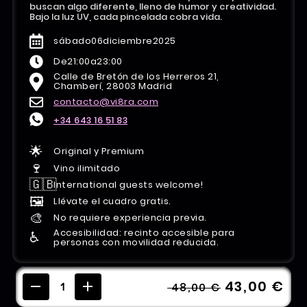
buscan algo diferente, lleno de humor y creatividad.
Bajo la luz UV, cada pincelada cobra vida.
sábado
06
diciembre
2025
De
21:00
a
23:00
Calle de Bretón de los Herreros 21,
Chamberí, 28003 Madrid
contacto@vi8ra.com
+34 643 16 51 83
🌟
Original y Premium
🍷
Vino ilimitado
🇬🇧
International guests welcome!
🖼️
Llévate el cuadro gratis.
🎨
No requiere experiencia previa.
Accesibilidad: recinto accesible para
♿️
personas con movilidad reducida.
43,00 €
48,00 €