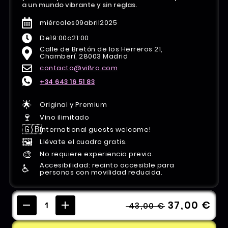
a un mundo vibrante y sin reglas.
miércoles
09
abril
2025
De
19:00
a
21:00
Calle de Bretón de los Herreros 21,
Chamberí, 28003 Madrid
contacto@vi8ra.com
+34 643 16 51 83
🌟
Original y Premium
🍷
Vino ilimitado
🇬🇧
International guests welcome!
🖼️
Llévate el cuadro gratis.
🎨
No requiere experiencia previa.
Accesibilidad: recinto accesible para
♿️
personas con movilidad reducida.
37,00 €
43,00 €